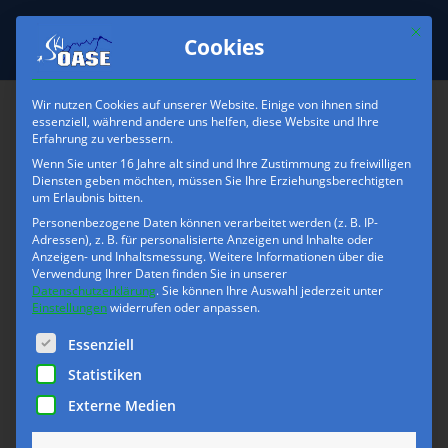
Mit die
Cookies
Wir nutzen Cookies auf unserer Website. Einige von ihnen sind
essenziell, während andere uns helfen, diese Website und Ihre
Erfahrung zu verbessern.
skioase-
Wenn Sie unter 16 Jahre alt sind und Ihre Zustimmung zu freiwilligen
Freerideausruestung-
Diensten geben möchten, müssen Sie Ihre Erziehungsberechtigten
um Erlaubnis bitten.
ABS-Rucksack
Personenbezogene Daten können verarbeitet werden (z. B. IP-
Adressen), z. B. für personalisierte Anzeigen und Inhalte oder
Anzeigen- und Inhaltsmessung.
Weitere Informationen über die
Verwendung Ihrer Daten finden Sie in unserer
Datenschutzerklärung
.
Sie können Ihre Auswahl jederzeit unter
Einstellungen
widerrufen oder anpassen.
Es folgt eine Liste der Service-Gruppen, für die eine Einwilli
Essenziell
Statistiken
Externe Medien