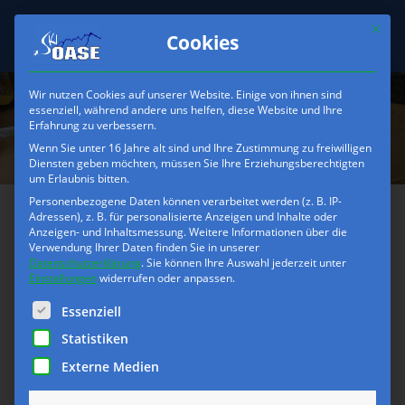
Mit die
Cookies
Wir nutzen Cookies auf unserer Website. Einige von ihnen sind
essenziell, während andere uns helfen, diese Website und Ihre
Erfahrung zu verbessern.
Wenn Sie unter 16 Jahre alt sind und Ihre Zustimmung zu freiwilligen
Diensten geben möchten, müssen Sie Ihre Erziehungsberechtigten
um Erlaubnis bitten.
Personenbezogene Daten können verarbeitet werden (z. B. IP-
Adressen), z. B. für personalisierte Anzeigen und Inhalte oder
Anzeigen- und Inhaltsmessung.
Weitere Informationen über die
Skischuhe &
Verwendung Ihrer Daten finden Sie in unserer
Tourenskischuhe
Datenschutzerklärung
.
Sie können Ihre Auswahl jederzeit unter
Einstellungen
widerrufen oder anpassen.
Es folgt eine Liste der Service-Gruppen, für die eine Einwilli
Essenziell
Skischuhe sind leider nicht schnell ausgesucht und
Statistiken
ausprobiert. Dafür haben wir aber die Auswahl, den
Externe Medien
passenden Schuh für euren Fuss zu finden. Bringt
etwas Zeit mit und eure Skisocken, falls vorhanden.