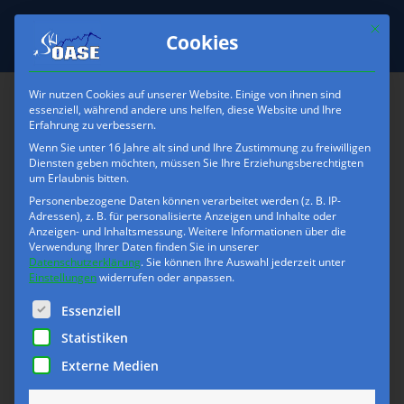
Mit die
Cookies
Wir nutzen Cookies auf unserer Website. Einige von ihnen sind
essenziell, während andere uns helfen, diese Website und Ihre
Erfahrung zu verbessern.
skioase-
Wenn Sie unter 16 Jahre alt sind und Ihre Zustimmung zu freiwilligen
Freerideausruestung-Ski-
Diensten geben möchten, müssen Sie Ihre Erziehungsberechtigten
um Erlaubnis bitten.
Rucksack
Personenbezogene Daten können verarbeitet werden (z. B. IP-
Adressen), z. B. für personalisierte Anzeigen und Inhalte oder
Anzeigen- und Inhaltsmessung.
Weitere Informationen über die
Verwendung Ihrer Daten finden Sie in unserer
Datenschutzerklärung
.
Sie können Ihre Auswahl jederzeit unter
Einstellungen
widerrufen oder anpassen.
Es folgt eine Liste der Service-Gruppen, für die eine Einwilli
Essenziell
Statistiken
Externe Medien