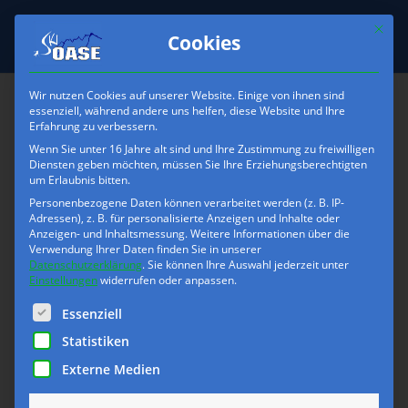
Mit die
Cookies
Wir nutzen Cookies auf unserer Website. Einige von ihnen sind
essenziell, während andere uns helfen, diese Website und Ihre
Erfahrung zu verbessern.
Skioase-Platzhalter-
Wenn Sie unter 16 Jahre alt sind und Ihre Zustimmung zu freiwilligen
Freeride-4
Diensten geben möchten, müssen Sie Ihre Erziehungsberechtigten
um Erlaubnis bitten.
Personenbezogene Daten können verarbeitet werden (z. B. IP-
Adressen), z. B. für personalisierte Anzeigen und Inhalte oder
Anzeigen- und Inhaltsmessung.
Weitere Informationen über die
Verwendung Ihrer Daten finden Sie in unserer
Datenschutzerklärung
.
Sie können Ihre Auswahl jederzeit unter
Einstellungen
widerrufen oder anpassen.
Es folgt eine Liste der Service-Gruppen, für die eine Einwilli
Essenziell
Statistiken
Externe Medien