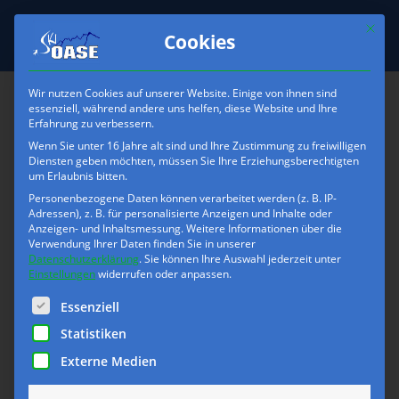
Mit die
Cookies
Wir nutzen Cookies auf unserer Website. Einige von ihnen sind
essenziell, während andere uns helfen, diese Website und Ihre
Erfahrung zu verbessern.
Skioase-Platzhalter-
Wenn Sie unter 16 Jahre alt sind und Ihre Zustimmung zu freiwilligen
Skihelme-Uvex
Diensten geben möchten, müssen Sie Ihre Erziehungsberechtigten
um Erlaubnis bitten.
Personenbezogene Daten können verarbeitet werden (z. B. IP-
Adressen), z. B. für personalisierte Anzeigen und Inhalte oder
Anzeigen- und Inhaltsmessung.
Weitere Informationen über die
Verwendung Ihrer Daten finden Sie in unserer
Datenschutzerklärung
.
Sie können Ihre Auswahl jederzeit unter
Einstellungen
widerrufen oder anpassen.
Es folgt eine Liste der Service-Gruppen, für die eine Einwilli
Essenziell
Statistiken
Externe Medien