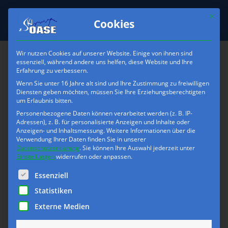
Mit die
Cookies
Wir nutzen Cookies auf unserer Website. Einige von ihnen sind
essenziell, während andere uns helfen, diese Website und Ihre
Erfahrung zu verbessern.
skioase-Skihersteller-
Wenn Sie unter 16 Jahre alt sind und Ihre Zustimmung zu freiwilligen
Dynafit
Diensten geben möchten, müssen Sie Ihre Erziehungsberechtigten
um Erlaubnis bitten.
Personenbezogene Daten können verarbeitet werden (z. B. IP-
Adressen), z. B. für personalisierte Anzeigen und Inhalte oder
Anzeigen- und Inhaltsmessung.
Weitere Informationen über die
Verwendung Ihrer Daten finden Sie in unserer
Datenschutzerklärung
.
Sie können Ihre Auswahl jederzeit unter
Einstellungen
widerrufen oder anpassen.
Es folgt eine Liste der Service-Gruppen, für die eine Einwilli
Essenziell
Statistiken
Externe Medien