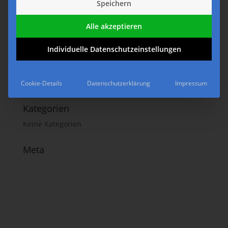
Speichern
Alle akzeptieren
Neueste Kommentare
Individuelle Datenschutzeinstellungen
Archiv
Cookie-Details
Datenschutzerklärung
Impressum
Kategorien
Keine Kategorien
Meta
Anmelden
Eintrags-Feed
Kommentar-Feed
WordPress.org