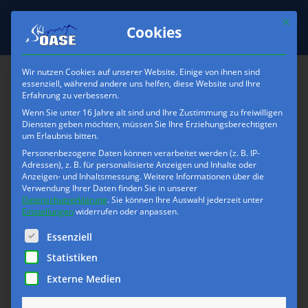
Mit die
Cookies
Wir nutzen Cookies auf unserer Website. Einige von ihnen sind
essenziell, während andere uns helfen, diese Website und Ihre
Erfahrung zu verbessern.
skioase-Platzhalter-
Wenn Sie unter 16 Jahre alt sind und Ihre Zustimmung zu freiwilligen
skischuhe
Diensten geben möchten, müssen Sie Ihre Erziehungsberechtigten
um Erlaubnis bitten.
Personenbezogene Daten können verarbeitet werden (z. B. IP-
Adressen), z. B. für personalisierte Anzeigen und Inhalte oder
Anzeigen- und Inhaltsmessung.
Weitere Informationen über die
Verwendung Ihrer Daten finden Sie in unserer
Datenschutzerklärung
.
Sie können Ihre Auswahl jederzeit unter
Einstellungen
widerrufen oder anpassen.
Es folgt eine Liste der Service-Gruppen, für die eine Einwilli
Essenziell
Statistiken
Externe Medien