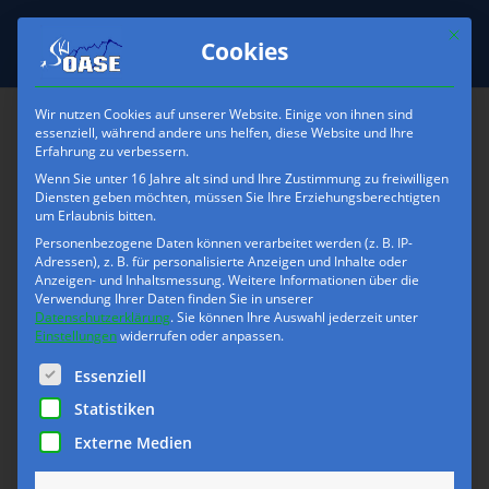
Mit die
Cookies
Wir nutzen Cookies auf unserer Website. Einige von ihnen sind
essenziell, während andere uns helfen, diese Website und Ihre
Erfahrung zu verbessern.
skioase-Verleih-
Wenn Sie unter 16 Jahre alt sind und Ihre Zustimmung zu freiwilligen
Skikategorien-Allrounder
Diensten geben möchten, müssen Sie Ihre Erziehungsberechtigten
um Erlaubnis bitten.
Personenbezogene Daten können verarbeitet werden (z. B. IP-
Adressen), z. B. für personalisierte Anzeigen und Inhalte oder
Anzeigen- und Inhaltsmessung.
Weitere Informationen über die
Verwendung Ihrer Daten finden Sie in unserer
Datenschutzerklärung
.
Sie können Ihre Auswahl jederzeit unter
Einstellungen
widerrufen oder anpassen.
Es folgt eine Liste der Service-Gruppen, für die eine Einwilli
Essenziell
Statistiken
Externe Medien